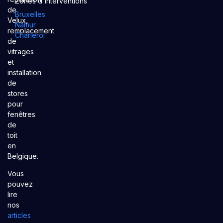
Zones d'interventions
de
Bruxelles
Velux,
Namur
remplacement
Charleroi
de
vitrages
et
installation
de
stores
pour
fenêtres
de
toit
en
Belgique.
Vous
pouvez
lire
nos
articles