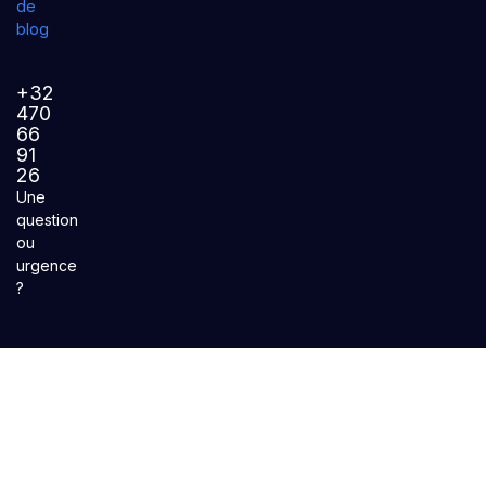
de
blog
+32
470
66
91
26
Une
question
ou
urgence
?