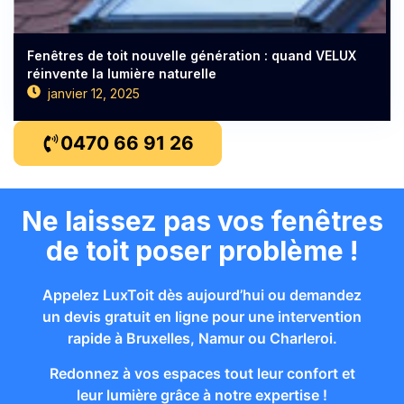
Fenêtres de toit nouvelle génération : quand VELUX
réinvente la lumière naturelle
janvier 12, 2025
0470 66 91 26
Ne laissez pas vos fenêtres
de toit poser problème !
Appelez LuxToit dès aujourd’hui ou demandez
un devis gratuit en ligne pour une intervention
rapide à Bruxelles, Namur ou Charleroi.
Redonnez à vos espaces tout leur confort et
leur lumière grâce à notre expertise !